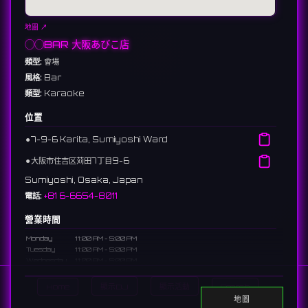
地圖 ↗
◯◯BAR 大阪あびこ店
類型:
會場
風格:
Bar
類型:
Karaoke
位置
⚫︎
7-9-6 Karita, Sumiyoshi Ward
⚫︎
大阪市住吉区苅田7丁目9-6
Sumiyoshi, Osaka, Japan
電話:
+81 6-6654-8011
營業時間
Monday
11:00 AM - 5:00 PM
Tuesday
11:00 AM - 5:00 PM
Wednesday
11:00 AM - 5:00 PM
Thursday
11:00 AM - 5:00 PM
Friday
11:00 AM - 5:00 PM
Home
顯示DJ
顯示活動
Search
Saturday
11:00 AM - 5:00 PM
地圖
Sunday
7:00 PM - 1:00 AM