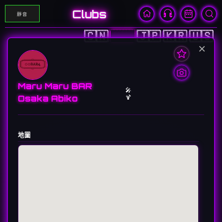
Clubs
靜音
🇨🇳
🇭🇰
🇯🇵
🇰🇷
🇺🇸
×
Maru Maru BAR
🎤
Osaka Abiko
🍹
地圖