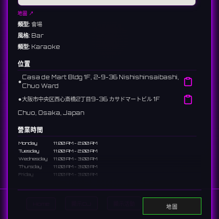
地圖 ↗
類型:
會場
風格:
Bar
類型:
Karaoke
位置
Casa de Mart Bldg 1F, 2-9-36 Nishishinsaibashi,
⚫︎
Chuo Ward
⚫︎
大阪市中央区西心斎橋2丁目9-36 カサドマートビル 1F
Chuo, Osaka, Japan
營業時間
Monday
11:00 AM - 2:00 AM
Tuesday
11:00 AM - 2:00 AM
Wednesday
11:00 AM - 3:00 AM
Thursday
11:00 AM - 3:00 AM
Friday
11:00 AM - 3:00 AM
Saturday
11:00 AM - 3:00 AM
Sunday
11:00 AM - 3:00 AM
Home
顯示DJ
顯示活動
Search
說明
地圖