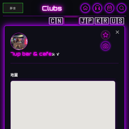
Clubs
靜音
🇨🇳
🇭🇰
🇯🇵
🇰🇷
🇺🇸
×
7up bar & cafe
🎤 🍹
地圖