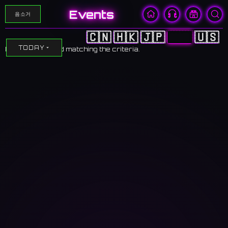
Events
음소거
🇨🇳
🇭🇰
🇯🇵
🇰🇷
🇺🇸
TODAY
No events found matching the criteria.