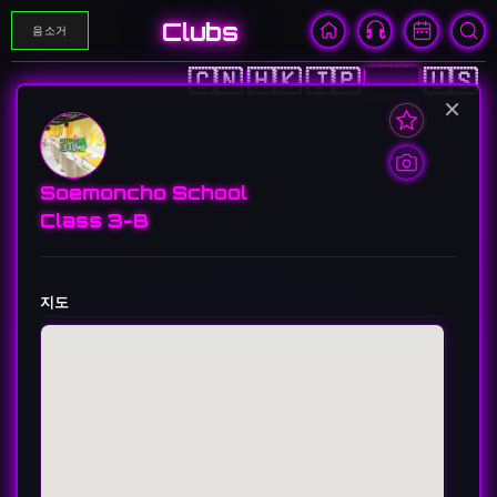
Clubs
음소거
🇨🇳
🇭🇰
🇯🇵
🇰🇷
🇺🇸
×
Soemoncho School
Class 3-B
지도