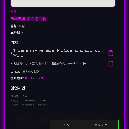
지도 ↗
3年B組 宗右衛門校
유형:
회장
스타일:
바
위치
1F Ganshin Riverside, 7-12 Soemoncho, Chuo
⚫︎
Ward
⚫︎
大阪市中央区宗右衛門町7-12 岩伸リバーサイド 1F
Chuo, 오사카, 일본
전화번호:
+81 6-6121-2112
영업시간
월요일
휴일
화요일
5:00 PM - 1:00 AM
수요일
5:00 PM - 1:00 AM
목요일
5:00 PM - 1:00 AM
금요일
5:00 PM - 1:00 AM
토요일
3:00 PM - 1:00 AM
Home
DJ 표시
이벤트 표시
Search
일요일
3:00 PM - 1:00 AM
지도
웹사이트