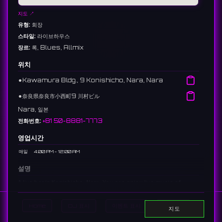
지도 ↗
유형:
회장
스타일:
라이브하우스
장르:
록, Blues, Allmix
위치
⚫︎
Kawamura Bldg., 9 Konishicho, Nara, Nara
⚫︎
奈良県奈良市小西町9 川村ビル
Nara, 일본
전화번호:
+81 50-8881-7773
영업시간
매일
4:00 PM - 12:00 AM
설명
A live bar in Konishicho, Nara. You can enjoy live music of
various genres such as rock and blues.
奈良市小西町にあるライブバー。ロックやブルースなど、様々なジャンル
Home
DJ 표시
이벤트 표시
Search
지도
のライブが楽しめます。