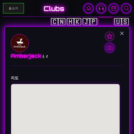
Clubs
음소거
🇨🇳
🇭🇰
🇯🇵
🇰🇷
🇺🇸
×
Amberjack
🎸 💃
지도