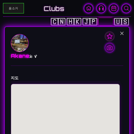
Clubs
음소거
🇨🇳
🇭🇰
🇯🇵
🇰🇷
🇺🇸
×
Akane
🎤 🍹
지도