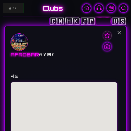
Clubs
음소거
🇨🇳
🇭🇰
🇯🇵
🇰🇷
🇺🇸
×
AFROBAR
💿 🍹 🎛️ 💃
지도