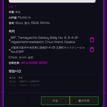
지도 ↗
유형:
회장
스타일:
Music 바
장르:
Soul, 훵크, R&B, Allmix
위치
B1F, Tamayacho Galaxy Bldg. No. 2, 2-4-21
⚫︎
Higashishinsaibashi, Chuo Ward, Osaka
大阪府大阪市中央区東心斎橋2-4-21 玉屋町ギャラクシービル
⚫︎
No.2 B1F
Chuo, 오사카, 일본
전화번호:
+81 6-6210-3592
영업시간
월요일
휴일
화요일
7:00 PM - 5:00 AM
수요일
7:00 PM - 12:00 AM
목요일
12:00 AM - 5:00 PM, 7:00 PM - 5:00 AM
금요일
7:00 PM - 5:00 AM
토요일
7:00 PM - 5:00 AM
Home
DJ 표시
이벤트 표시
Search
지도
웹사이트
일요일
7:00 PM - 1:00 AM