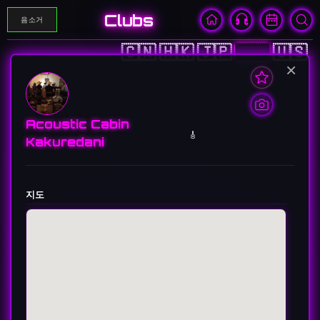
Clubs
음소거
🇨🇳
🇭🇰
🇯🇵
🇰🇷
🇺🇸
×
Acoustic Cabin
🎸
Kakuredani
지도