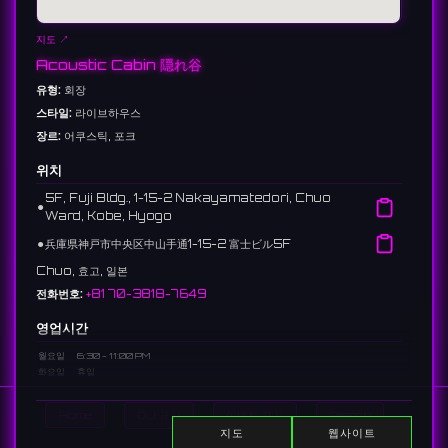
지도 ↗
Acoustic Cabin 隠れ谷
유형:
회장
스타일:
라이브하우스
장르:
어쿠스틱, 포크
위치
5F, Fuji Bldg., 1-15-2 Nakayamatedori, Chuo
⚫︎
Ward, Kobe, Hyogo
⚫︎
兵庫県神戸市中央区中山手通1-15-2 富士ビル5F
Chuo, 효고, 일본
전화번호:
+81 70-3818-7649
영업시간
월요일
6:30 - 11:00 PM
화요일
휴일
수요일
휴일
목요일
6:30 - 11:00 PM
Home
DJ 표시
이벤트 표시
Search
금요일
6:30 - 11:00 PM
지도
웹사이트
토요일
6:30 - 11:00 PM