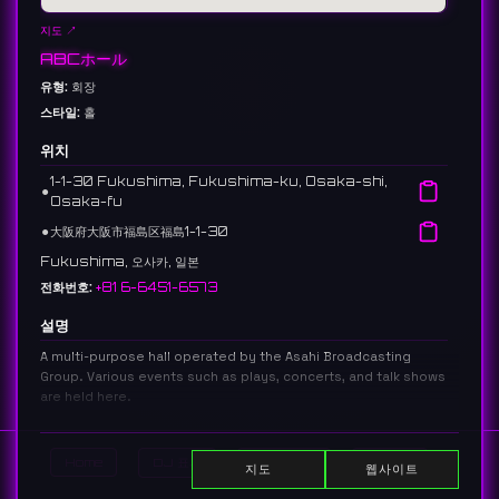
지도 ↗
ABCホール
유형:
회장
스타일:
홀
위치
1-1-30 Fukushima, Fukushima-ku, Osaka-shi,
⚫︎
Osaka-fu
⚫︎
大阪府大阪市福島区福島1-1-30
Fukushima, 오사카, 일본
전화번호:
+81 6-6451-6573
설명
A multi-purpose hall operated by the Asahi Broadcasting
Group. Various events such as plays, concerts, and talk shows
are held here.
朝日放送グループが運営する多目的ホール。演劇、コンサート、トークシ
ョーなど、様々なイベントが開催される。
Home
DJ 표시
이벤트 표시
Search
지도
웹사이트