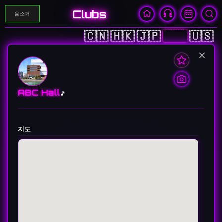
Clubs
음소거
🇨🇳
🇭🇰
🇯🇵
🇰🇷
🇺🇸
×
ABC Hall
🎵
지도