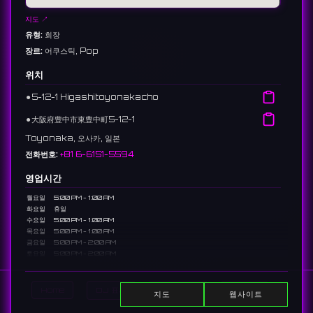
지도 ↗
유형:
회장
장르:
어쿠스틱, Pop
위치
⚫︎
5-12-1 Higashitoyonakacho
⚫︎
大阪府豊中市東豊中町5-12-1
Toyonaka, 오사카, 일본
전화번호:
+81 6-6151-5594
영업시간
월요일
5:00 PM - 1:00 AM
화요일
휴일
수요일
5:00 PM - 1:00 AM
목요일
5:00 PM - 1:00 AM
금요일
5:00 PM - 2:00 AM
토요일
5:00 PM - 2:00 AM
일요일
5:00 PM - 1:00 AM
설명
Home
DJ 표시
이벤트 표시
Search
지도
웹사이트
A community-focused live cafe and bar in Toyonaka hosting