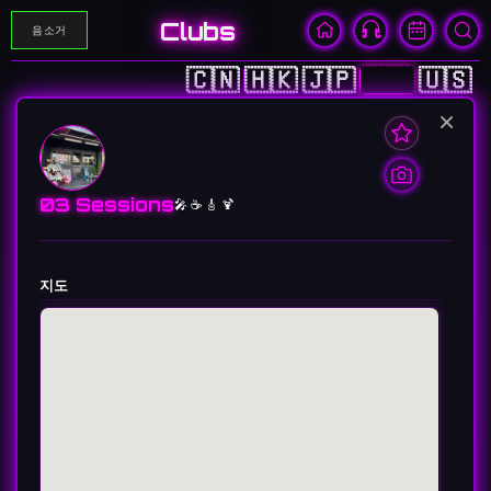
Clubs
음소거
🇨🇳
🇭🇰
🇯🇵
🇰🇷
🇺🇸
×
03 Sessions
🎤 ☕️ 🎸 🍹
지도