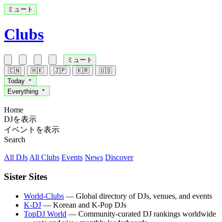
ミュート
Clubs
ミュート
🇨🇳
🇭🇰
🇯🇵
🇰🇷
🇺🇸
Today
Everything
Home
DJを表示
イベントを表示
Search
All DJs
All Clubs
Events
News
Discover
Sister Sites
World-Clubs
— Global directory of DJs, venues, and events
K-DJ
— Korean and K-Pop DJs
TopDJ World
— Community-curated DJ rankings worldwide