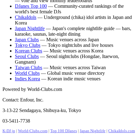
— vote and view monthly leaderboards
DJanes Top 100
— Community-curated rankings of the
world's best female DJs
ChikaIdols
— Underground (chika) idol artists in Japan and
Korea
Japan Nightlife
— Japan's complete nightlife guide — bars,
karaoke, saunas, late-night dining
Japan Clubs
— Music venues across Japan
Tokyo Clubs
— Tokyo nightclubs and live houses
Korean Clubs
— Music venues across Korea
Seoul Clubs
— Seoul nightclubs (Hongdae, Itaewon,
Gangnam)
Taiwan Clubs
— Music venues across Taiwan
World Clubs
— Global music venue directory
Indies Korea
— Korean indie music venues
Powered by World-Clubs.com
Contact: Enfour, Inc.
3-13-22 Sendagaya, Shibuya-ku, Tokyo
03-5411-7738
K-DJ.jp
|
World-Clubs.com
|
Top 100 DJanes
|
Japan Nightlife
|
ChikaIdols.com