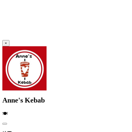
×
Anne's Kebab
🍽️