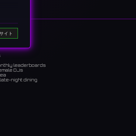
サイト
s
onthly leaderboards
female DJs
rea
late-night dining
m)