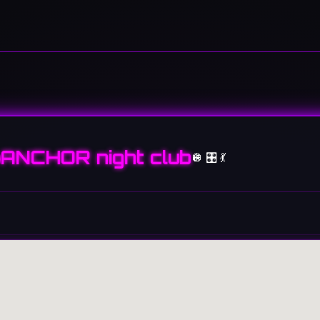
ANCHOR night club
🪩 🎛️ 💃