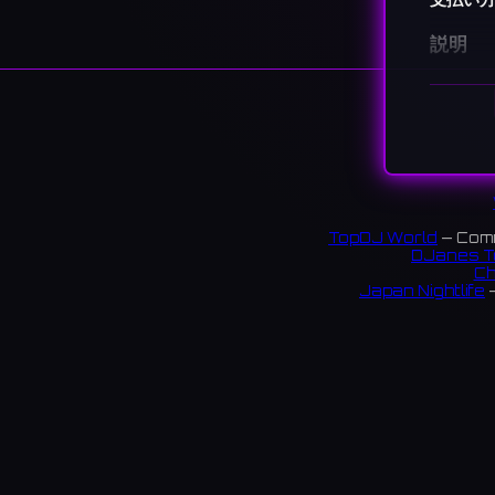
説明
神戸三
298 re
リンク:
instag
TopDJ World
— Comm
DJanes T
Ch
Japan Nightlife
—
S