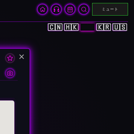
ミュート
🇨🇳
🇭🇰
🇯🇵
🇰🇷
🇺🇸
×