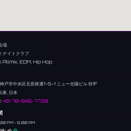
会場
:
ナイトクラブ
:
Allmix, EDM, Hip Hop
神戸市中央区北長狭通1-5-1 ニュー光陽ビル B1F
兵庫, 日本
:
+81 78-945-7739
間
:00 PM - 5:00 AM
法:
💳