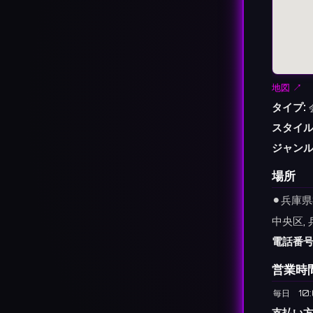
地図 ↗
タイプ:
スタイル
ジャンル
場所
⚫︎
兵庫県
中央区, 
電話番号
営業時
毎日
10
支払い方