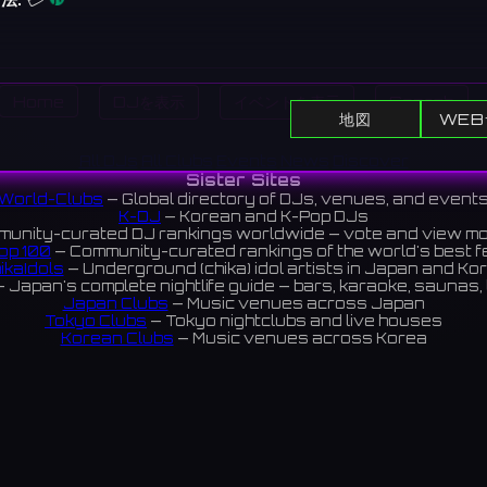
宮のナイトクラブ。週末は多くの人で賑わいます。
Home
DJを表示
イベントを表示
Search
views 4.3 ⭐️
地図
WEB
All DJs
All Clubs
Events
News
Discover
Sister Sites
ram
World-Clubs
— Global directory of DJs, venues, and event
K-DJ
— Korean and K-Pop DJs
unity-curated DJ rankings worldwide — vote and view m
op 100
— Community-curated rankings of the world's best 
ikaIdols
— Underground (chika) idol artists in Japan and Ko
 Japan's complete nightlife guide — bars, karaoke, saunas, 
Japan Clubs
— Music venues across Japan
Tokyo Clubs
— Tokyo nightclubs and live houses
Korean Clubs
— Music venues across Korea
eoul Clubs
— Seoul nightclubs (Hongdae, Itaewon, Gangna
Taiwan Clubs
— Music venues across Taiwan
World Clubs
— Global music venue directory
Indies Korea
— Korean indie music venues
Powered by World-Clubs.com
Contact: Enfour, Inc.
3-13-22 Sendagaya, Shibuya-ku, Tokyo
03-5411-7738