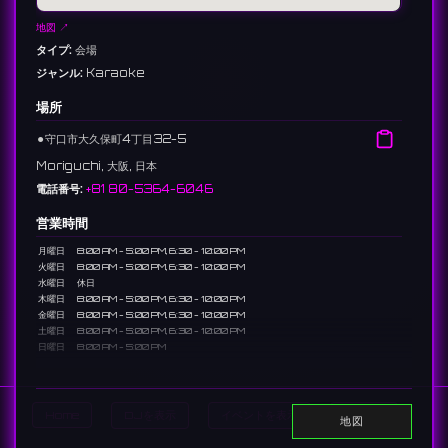
地図 ↗
タイプ:
会場
ジャンル:
Karaoke
場所
⚫︎
守口市大久保町4丁目32-5
Moriguchi, 大阪, 日本
電話番号:
+81 80-5364-6046
営業時間
月曜日
8:00 AM - 5:00 PM, 6:30 - 10:00 PM
火曜日
8:00 AM - 5:00 PM, 6:30 - 10:00 PM
水曜日
休日
木曜日
8:00 AM - 5:00 PM, 6:30 - 10:00 PM
金曜日
8:00 AM - 5:00 PM, 6:30 - 10:00 PM
土曜日
8:00 AM - 5:00 PM, 6:30 - 10:00 PM
日曜日
8:00 AM - 5:00 PM
説明
守口市にあるアットホームなカラオケスポット。地元の方々に親しまれて
Home
DJを表示
イベントを表示
Search
地図
いる歌場です。