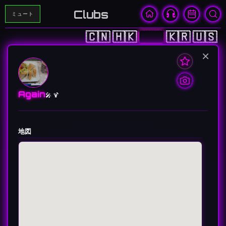
Clubs
ミュート
🇨🇳
🇭🇰
🇯🇵
🇰🇷
🇺🇸
×
Again
🎤 🍹
地図