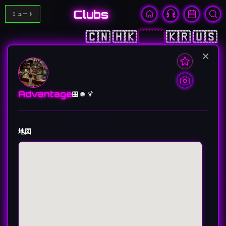
Clubs
ミュート
🇨🇳
🇭🇰
🇯🇵
🇰🇷
🇺🇸
×
Advantage
🎛️ 🪩 🍹
地図