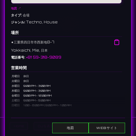
地図 ↗
タイプ:
会場
ジャンル:
Techno, House
場所
⚫︎
三重県四日市市西新地8-7
Yokkaichi, Mie, 日本
電話番号:
+81 59-318-9089
営業時間
月曜日
休日
火曜日
休日
水曜日
9:00 PM - 3:00 AM
木曜日
9:00 PM - 3:00 AM
金曜日
9:00 PM - 12:00 AM
土曜日
9:00 PM - 5:00 AM
日曜日
1:00 - 8:00 PM, 9:00 PM - 1:00 AM
説明
三重県四日市市の中心部に位置する老舗のクラブ・バー。テクノやハウス
Home
DJを表示
イベントを表示
Search
地図
WEBサイト
を中心に、地元アーティストの交流の場として長年親しまれています。