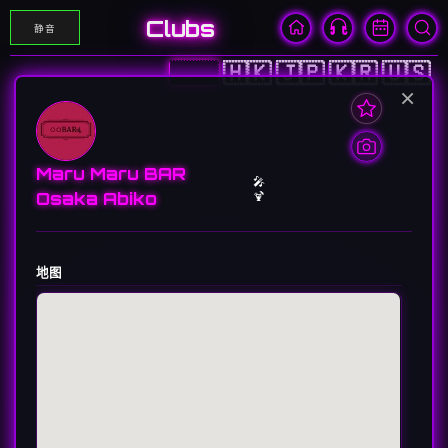
Clubs
静音
🇨🇳
🇭🇰
🇯🇵
🇰🇷
🇺🇸
×
Maru Maru BAR
🎤
Osaka Abiko
🍹
地图