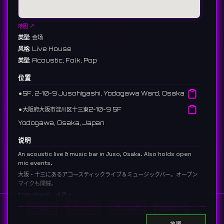
地图 ↗
类型:
会场
风格:
Live House
类型:
Acoustic, Folk, Pop
位置
⚫︎
5F, 2-10-9 Jusohigashi, Yodogawa Ward, Osaka
⚫︎
大阪府大阪市淀川区十三東2-10-9 5F
Yodogawa, Osaka, Japan
说明
An acoustic live & music bar in Juso, Osaka. Also holds open
mic events.
大阪・十三にあるアコースティックライブ＆ミュージックバー。オープン
マイクも開催。
1 reviews 4.0 ⭐️
Home
显示DJ
显示活动
Search
链接:
地图