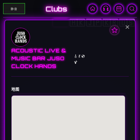
Clubs
静音
🇨🇳
🇭🇰
🇯🇵
🇰🇷
🇺🇸
×
ACOUSTIC LIVE &
🎸 💃 💿
MUSIC BAR JUSO
🍹
CLOCK HANDS
地图