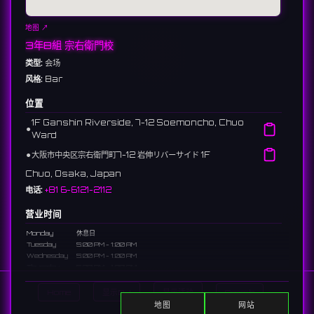
地图 ↗
3年B組 宗右衛門校
类型:
会场
风格:
Bar
位置
1F Ganshin Riverside, 7-12 Soemoncho, Chuo
⚫︎
Ward
⚫︎
大阪市中央区宗右衛門町7-12 岩伸リバーサイド 1F
Chuo, Osaka, Japan
电话:
+81 6-6121-2112
营业时间
Monday
休息日
Tuesday
5:00 PM - 1:00 AM
Wednesday
5:00 PM - 1:00 AM
Thursday
5:00 PM - 1:00 AM
Friday
5:00 PM - 1:00 AM
Saturday
3:00 PM - 1:00 AM
Home
显示DJ
显示活动
Search
Sunday
3:00 PM - 1:00 AM
地图
网站