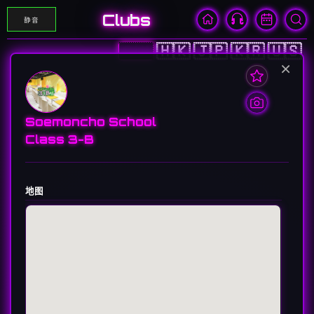
Clubs
静音
🇨🇳
🇭🇰
🇯🇵
🇰🇷
🇺🇸
×
Soemoncho School
Class 3-B
地图