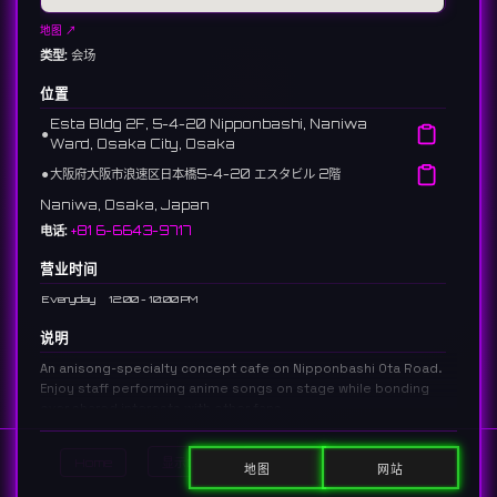
地图 ↗
类型:
会场
位置
Esta Bldg 2F, 5-4-20 Nipponbashi, Naniwa
⚫︎
Ward, Osaka City, Osaka
⚫︎
大阪府大阪市浪速区日本橋5-4-20 エスタビル 2階
Naniwa, Osaka, Japan
电话:
+81 6-6643-9717
营业时间
Everyday
12:00 - 10:00 PM
说明
An anisong-specialty concept cafe on Nipponbashi Ota Road.
Enjoy staff performing anime songs on stage while bonding
over shared interests with other fans.
日本橋オタロードにあるアニソンに特化したコンセプトカフェ。店内のス
テージでキャストが歌うアニソンを聴きながら、趣味の合う仲間と盛り上
Home
显示DJ
显示活动
Search
地图
网站
がれる場所。