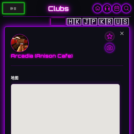
Clubs
静音
🇨🇳
🇭🇰
🇯🇵
🇰🇷
🇺🇸
×
Arcadia (Anison Cafe)
地图