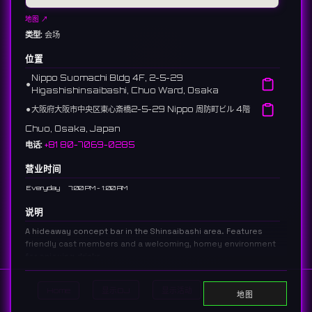
地图 ↗
类型:
会场
位置
Nippo Suomachi Bldg 4F, 2-5-29
⚫︎
Higashishinsaibashi, Chuo Ward, Osaka
⚫︎
大阪府大阪市中央区東心斎橋2-5-29 Nippo 周防町ビル 4階
Chuo, Osaka, Japan
电话:
+81 80-7069-0285
营业时间
Everyday
7:00 PM - 1:00 AM
说明
A hideaway concept bar in the Shinsaibashi area. Features
friendly cast members and a welcoming, homey environment
for enjoying drinks.
心斎橋エリアにある隠れ家的なコンセプトバー。親しみやすいキャストが
多く、アットホームな空間でお酒を楽しめます。
Home
显示DJ
显示活动
Search
地图
35 reviews 4.9 ⭐️