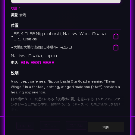
地图 ↗
类型:
会场
位置
5F, 4-7-26 Nipponbashi, Naniwa Ward, Osaka
⚫︎
City, Osaka
⚫︎
大阪府大阪市浪速区日本橋4-7-26 5F
Naniwa, Osaka, Japan
电话:
+81 6-6537-9592
说明
A concept cafe near Nipponbashi Ota Road meaning "Dawn
Wings." In a fantasy setting, winged maidens (staff) provide a
healing experience.
日本橋オタロード近くにある「夜明けの翼」を意味するコンカフェ。ファ
ンタジーな世界観の中で、翼を持つ乙女（キャスト）たちが癒やしを授け
ます。
58 reviews 4.3 ⭐️
Home
显示DJ
显示活动
Search
链接:
地图